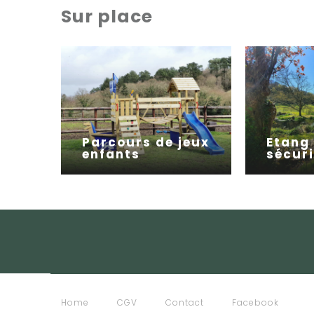
Sur place
Parcours de jeux
Etang
enfants
sécur
Home
CGV
Contact
Facebook