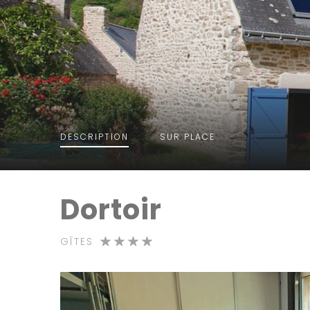
DESCRIPTION
SUR PLACE
Dortoir
GÎTES