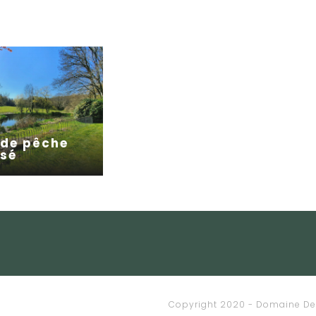
 de pêche
isé
Copyright 2020 - Domaine De